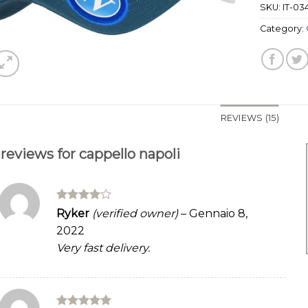
SKU:
IT-03
Category:
REVIEWS (15)
 reviews for
cappello napoli
Rated
4
Ryker
(verified owner)
–
Gennaio 8,
out of 5
2022
Very fast delivery.