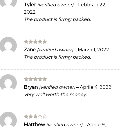
Rated
5
Tyler
(verified owner)
–
Febbraio 22,
out of 5
2022
The product is firmly packed.
Rated
5
Zane
(verified owner)
–
Marzo 1, 2022
out of 5
The product is firmly packed.
Rated
5
Bryan
(verified owner)
–
Aprile 4, 2022
out of 5
Very well worth the money.
Rated
Matthew
(verified owner)
–
Aprile 9,
3
out