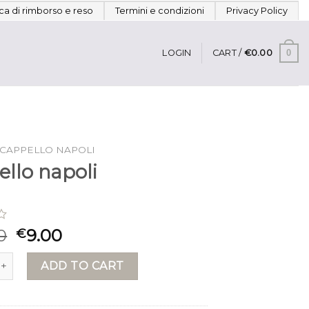
ica di rimborso e reso
Termini e condizioni
Privacy Policy
0
LOGIN
CART /
€
0.00
CAPPELLO NAPOLI
ello napoli
0
9.00
€
napoli quantity
ADD TO CART