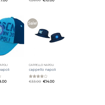
17.00
€
26.00
€
10.00
Rated
3.60
out
of 5
Sale!
APOLI
CAPPELLO NAPOLI
napoli
cappello napoli
8.00
€
33.00
€
14.00
Rated
4.00
out
of 5