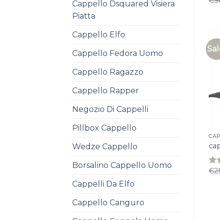
€
3
Rat
Cappello Dsquared Visiera
3.9
Piatta
of 
Cappello Elfo
Sal
Cappello Fedora Uomo
Cappello Ragazzo
Cappello Rapper
Negozio Di Cappelli
Pillbox Cappello
CAP
ca
Wedze Cappello
Borsalino Cappello Uomo
€
2
Rat
4.0
Cappelli Da Elfo
of 
Cappello Canguro