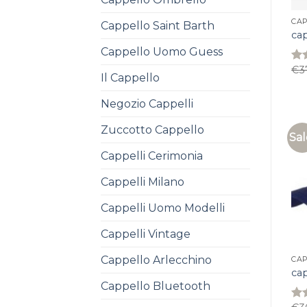
CAP
Cappello Saint Barth
ca
Cappello Uomo Guess
€
3
Rat
Il Cappello
4.4
of 
Negozio Cappelli
Zuccotto Cappello
Sal
Cappelli Cerimonia
Cappelli Milano
Cappelli Uomo Modelli
Cappelli Vintage
Cappello Arlecchino
CAP
ca
Cappello Bluetooth