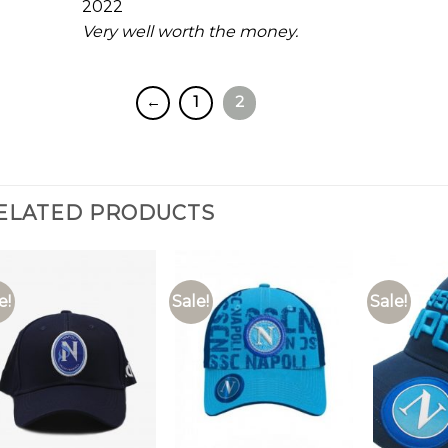
2022
of 5
Very well worth the money.
←
1
2
ELATED PRODUCTS
e!
Sale!
Sale!