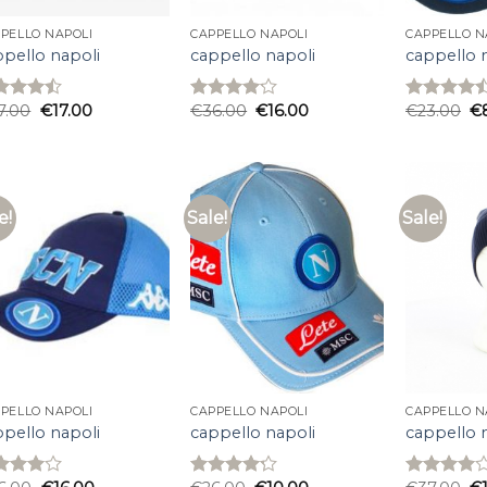
PELLO NAPOLI
CAPPELLO NAPOLI
CAPPELLO N
ppello napoli
cappello napoli
cappello 
7.00
€
17.00
€
36.00
€
16.00
€
23.00
€
ed
Rated
Rated
0
out
4.13
out
4.47
out
5
of 5
of 5
e!
Sale!
Sale!
PELLO NAPOLI
CAPPELLO NAPOLI
CAPPELLO N
ppello napoli
cappello napoli
cappello 