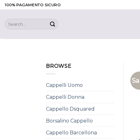
Skip
100% PAGAMENTO SICURO
to
content
Search
for:
BROWSE
Sa
Cappelli Uomo
Cappelli Donna
Cappello Dsquared
Borsalino Cappello
Cappello Barcellona