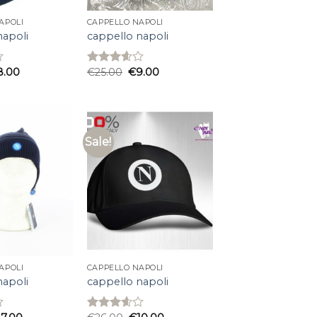
APOLI
CAPPELLO NAPOLI
napoli
cappello napoli
8.00
€
25.00
€
9.00
Rated
3.60
out
of 5
Sale!
APOLI
CAPPELLO NAPOLI
napoli
cappello napoli