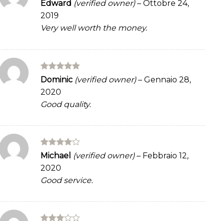
Rated
5
Edward
(verified owner)
–
Ottobre 24,
out of 5
2019
Very well worth the money.
Rated
5
Dominic
(verified owner)
–
Gennaio 28,
out of 5
2020
Good quality.
Rated
4
Michael
(verified owner)
–
Febbraio 12,
out of 5
2020
Good service.