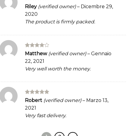
Rated
Riley
(verified owner)
–
Dicembre 29,
3
out
2020
of 5
The product is firmly packed.
Rated
4
Matthew
(verified owner)
–
Gennaio
out of 5
22, 2021
Very well worth the money.
Rated
5
Robert
(verified owner)
–
Marzo 13,
out of 5
2021
Very fast delivery.