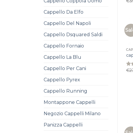
Cappello Coppola Uomo
€
3
Rat
3.7
of 
Cappello Da Elfo
Cappello Del Napoli
Sal
Cappello Dsquared Saldi
Cappello Fornaio
CAP
cap
Cappello La Blu
Cappello Per Cani
€
2
Rat
3.7
Cappello Pyrex
of 
Cappello Running
Montappone Cappelli
Negozio Cappelli Milano
Panizza Cappelli
Sal