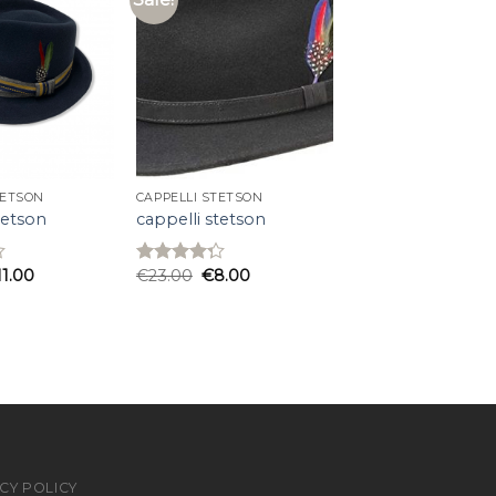
TETSON
CAPPELLI STETSON
tetson
cappelli stetson
11.00
€
23.00
€
8.00
Rated
4.27
out
of 5
CY POLICY