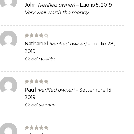
Rated
4
John
(verified owner)
–
Luglio 5, 2019
out of 5
Very well worth the money.
Rated
4
Nathaniel
(verified owner)
–
Luglio 28,
out of 5
2019
Good quality.
Rated
5
Paul
(verified owner)
–
Settembre 15,
out of 5
2019
Good service.