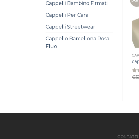
Cappelli Bambino Firmati
Cappelli Per Cani
Cappelli Streetwear
Cappello Barcellona Rosa
Fluo
CAP
cap
€
3
Rat
4.1
of 
CONTATTI