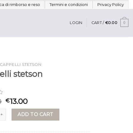
ica di rimborso e reso
Termini e condizioni
Privacy Policy
0
LOGIN
CART /
€
0.00
CAPPELLI STETSON
lli stetson
0
13.00
€
stetson quantity
ADD TO CART