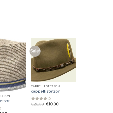
Sale!
CAPPELLI STETSON
cappelli stetson
TETSON
tetson
€
26.00
€
10.00
Rated
4.20
out
of 5