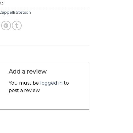
03
Cappelli Stetson
Add a review
You must be
logged in
to
post a review.