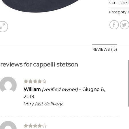
SKU:
IT-03
Category:
REVIEWS (15)
 reviews for
cappelli stetson
Rated
4
William
(verified owner)
–
Giugno 8,
out of 5
2019
Very fast delivery.