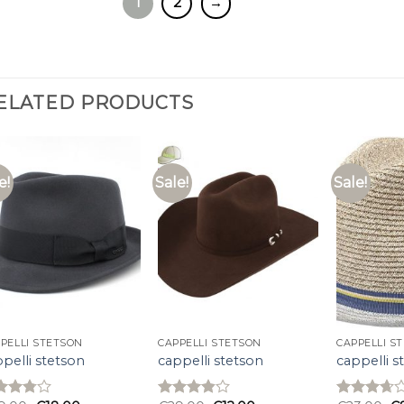
1
2
→
ELATED PRODUCTS
e!
Sale!
Sale!
PELLI STETSON
CAPPELLI STETSON
CAPPELLI S
pelli stetson
cappelli stetson
cappelli s