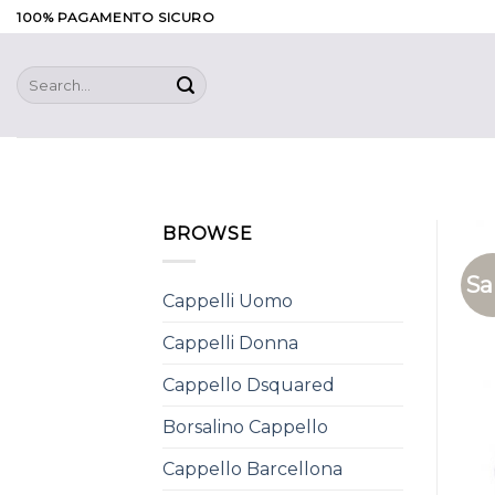
Skip
100% PAGAMENTO SICURO
to
content
Search
for:
BROWSE
Sa
Cappelli Uomo
Cappelli Donna
Cappello Dsquared
Borsalino Cappello
Cappello Barcellona