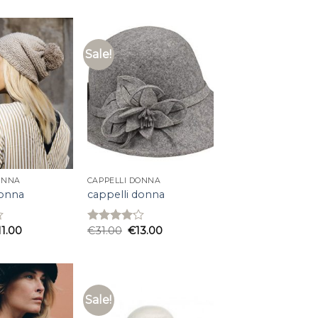
of 5
Sale!
ONNA
CAPPELLI DONNA
donna
cappelli donna
11.00
€
31.00
€
13.00
Rated
4.13
out
of 5
Sale!