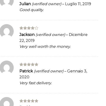
Rated
5
Julian
(verified owner)
–
Luglio 11, 2019
out of 5
Good quality.
Rated
4
Jackson
(verified owner)
–
Dicembre
out of 5
22, 2019
Very well worth the money.
Rated
5
Patrick
(verified owner)
–
Gennaio 3,
out of 5
2020
Very fast delivery.