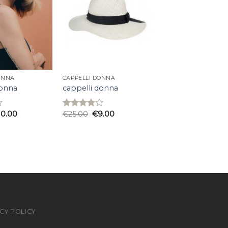
ONNA
CAPPELLI DONNA
donna
cappelli donna
10.00
€
25.00
€
9.00
Rated
3.87
out
of 5
CY POLICY