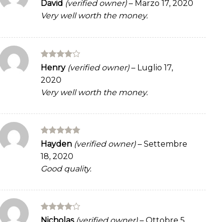
Rated
5
David
(verified owner)
–
Marzo 17, 2020
out of 5
Very well worth the money.
Rated
4
Henry
(verified owner)
–
Luglio 17,
out of 5
2020
Very well worth the money.
Rated
5
Hayden
(verified owner)
–
Settembre
out of 5
18, 2020
Good quality.
Rated
4
Nicholas
(verified owner)
–
Ottobre 5,