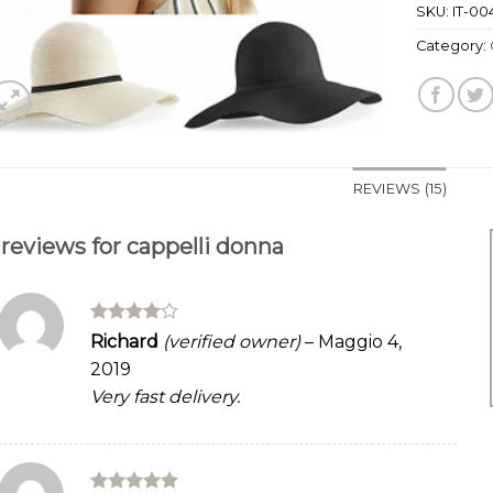
SKU:
IT-00
Category:
REVIEWS (15)
 reviews for
cappelli donna
Rated
4
Richard
(verified owner)
–
Maggio 4,
out of 5
2019
Very fast delivery.