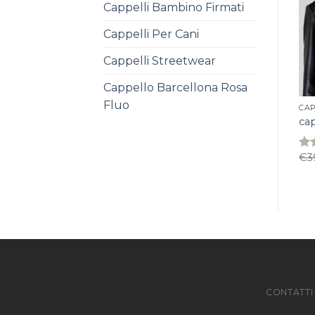
Cappelli Bambino Firmati
Cappelli Per Cani
Cappelli Streetwear
Cappello Barcellona Rosa
Fluo
CAP
ca
€
3
Rat
3.8
of 
CONTATTI