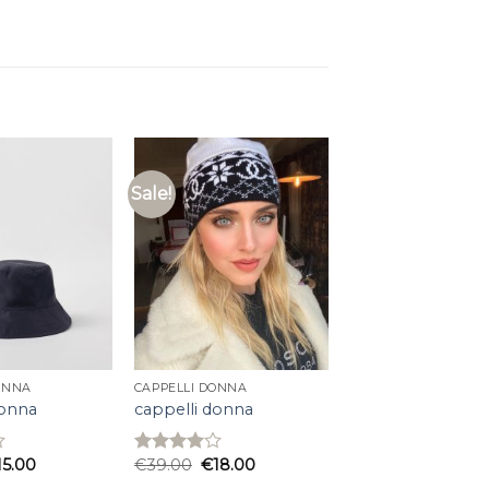
Sale!
ONNA
CAPPELLI DONNA
donna
cappelli donna
15.00
€
39.00
€
18.00
Rated
3.93
out