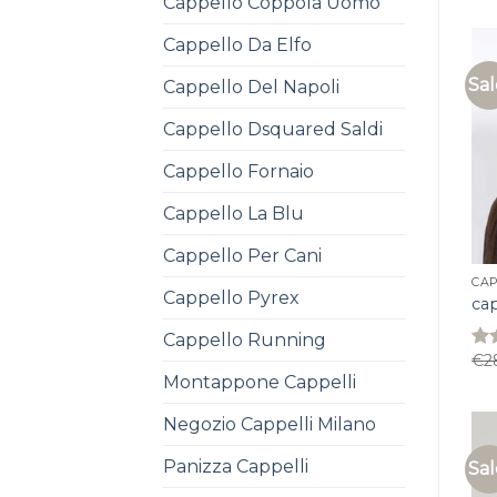
Cappello Coppola Uomo
of 
Cappello Da Elfo
Sal
Cappello Del Napoli
Cappello Dsquared Saldi
Cappello Fornaio
Cappello La Blu
Cappello Per Cani
CAP
Cappello Pyrex
ca
Cappello Running
€
2
Rat
4.0
Montappone Cappelli
of 
Negozio Cappelli Milano
Panizza Cappelli
Sal