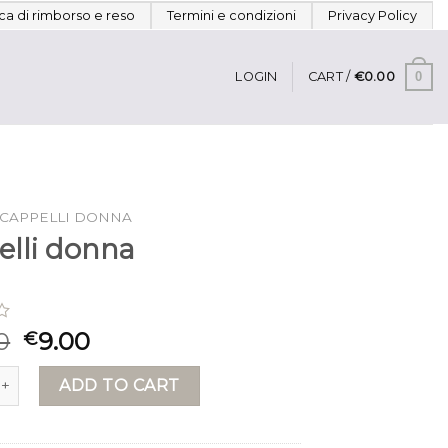
ica di rimborso e reso
Termini e condizioni
Privacy Policy
0
LOGIN
CART /
€
0.00
CAPPELLI DONNA
elli donna
0
9.00
€
donna quantity
ADD TO CART