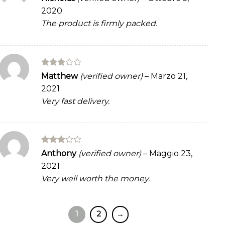
out of 5
2020
The product is firmly packed.
Rated
Matthew
(verified owner)
–
Marzo 21,
3
out
2021
of 5
Very fast delivery.
Rated
Anthony
(verified owner)
–
Maggio 23,
3
out
2021
of 5
Very well worth the money.
1
2
→