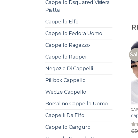
Cappello Dsquared Visiera
Piatta
Cappello Elfo
R
Cappello Fedora Uomo
Cappello Ragazzo
Sal
Cappello Rapper
Negozio Di Cappelli
Pillbox Cappello
Wedze Cappello
Borsalino Cappello Uomo
CAP
Cappelli Da Elfo
ca
Cappello Canguro
€
3
Rat
4.0