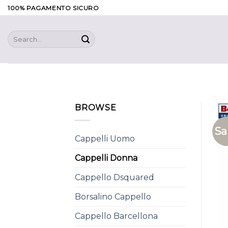
Skip
100% PAGAMENTO SICURO
to
content
Search
for:
BROWSE
Sa
Cappelli Uomo
Cappelli Donna
Cappello Dsquared
Borsalino Cappello
Cappello Barcellona