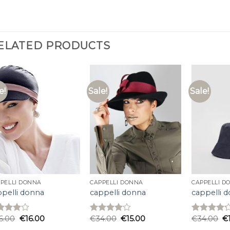
ELATED PRODUCTS
e!
Sale!
Sale!
PELLI DONNA
CAPPELLI DONNA
CAPPELLI D
ppelli donna
cappelli donna
cappelli 
6.00
€
16.00
€
34.00
€
15.00
€
34.00
€
ed
Rated
Rated
0
out
4.00
out
4.20
out