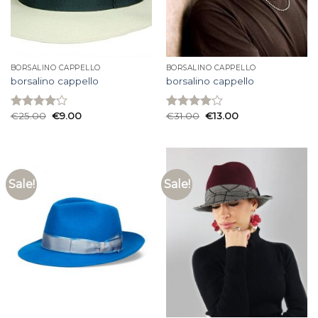
BORSALINO CAPPELLO
BORSALINO CAPPELLO
borsalino cappello
borsalino cappello
€
25.00
€
9.00
€
31.00
€
13.00
Rated
Rated
4.13
out
4.07
out
of 5
of 5
Sale!
Sale!