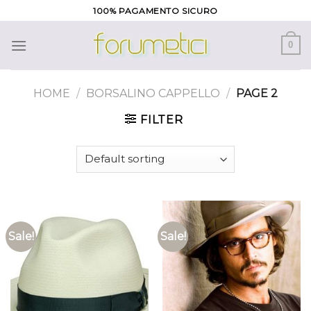
Skip
100% PAGAMENTO SICURO
to
content
0
HOME
/
BORSALINO CAPPELLO
/
PAGE 2
FILTER
Sale!
Sale!