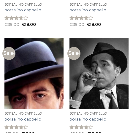
BORSALINO CAPPELLO
BORSALINO CAPPELLO
borsalino cappello
borsalino cappello
€
39.00
€
18.00
€
39.00
€
18.00
Rated
Rated
3.67
out
4.07
out
of 5
of 5
Sale!
Sale!
BORSALINO CAPPELLO
BORSALINO CAPPELLO
borsalino cappello
borsalino cappello